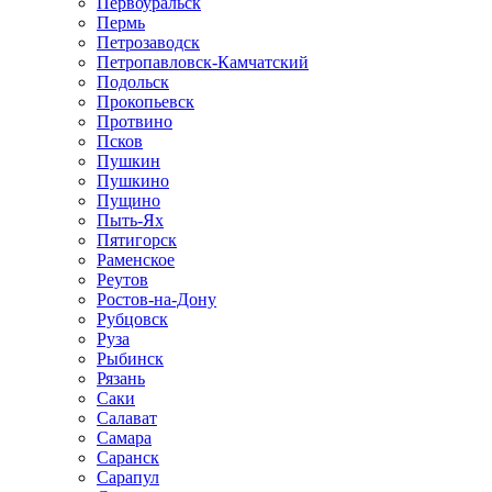
Первоуральск
Пермь
Петрозаводск
Петропавловск-Камчатский
Подольск
Прокопьевск
Протвино
Псков
Пушкин
Пушкино
Пущино
Пыть-Ях
Пятигорск
Раменское
Реутов
Ростов-на-Дону
Рубцовск
Руза
Рыбинск
Рязань
Саки
Салават
Самара
Саранск
Сарапул