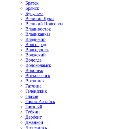
Братск
Брянск
Бугульма
Великие Луки
Великий Новгород
Владивосток
Владикавказ
Владимир
Волгоград
Волгодонск
Волжский
Вологда
Волоколамск
Воронеж
Воскресенск
Воткинск
Гатчина
Геленджик
Глазов
Горно-Алтайск
Грозный
Губкин
Дербент
Джанкой
Дзержинск