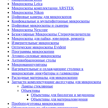
Микроскопы Leica
Микроскопы комплектации ARSTEK
Микроскопы Nikon
Цифровые камеры для микроскопов
Конфокальные и мультифотонные микроскопы
Цифровые микроскопы и сканеры
Микроскопы Nexcope
Безокулярные Микроскопы Стереоувеличители
Микроскопы для пайки, ювелиров, ремонта
Измерительные микроскопы
Оптические микроскопы Evident
Программы микроскопии
Атомно-силовые микроскопы
Антивибрационные столы
Микроманипуляторы
Нагревательные и охлаждающие столики к
микроскопам, инкубаторы и газмиксеры
Расходные материалы для микроскопии
Запчасти комплектующие аксессуары для микроскопа
Лампы стеклянные
Объективы
Объективы для биологии и медицины
Объективы для материаловедения
Пробоподготовка микроскопии
Оборудование по областям применения