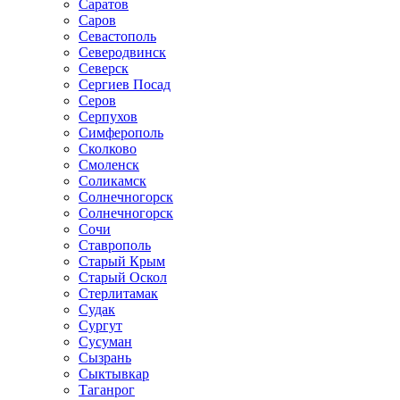
Саратов
Саров
Севастополь
Северодвинск
Северск
Сергиев Посад
Серов
Серпухов
Симферополь
Сколково
Смоленск
Соликамск
Солнечногорск
Солнечногорск
Сочи
Ставрополь
Старый Крым
Старый Оскол
Стерлитамак
Судак
Сургут
Сусуман
Сызрань
Сыктывкар
Таганрог