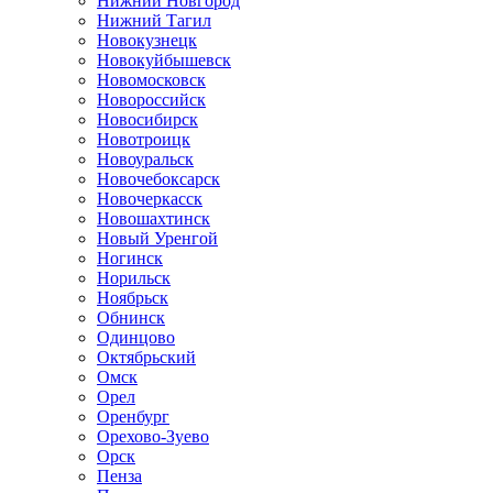
Нижний Новгород
Нижний Тагил
Новокузнецк
Новокуйбышевск
Новомосковск
Новороссийск
Новосибирск
Новотроицк
Новоуральск
Новочебоксарск
Новочеркасск
Новошахтинск
Новый Уренгой
Ногинск
Норильск
Ноябрьск
Обнинск
Одинцово
Октябрьский
Омск
Орел
Оренбург
Орехово-Зуево
Орск
Пенза