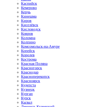
Каспийск
Кемерово
Керчь
Кинешма
Киров
Киселёвск
Кисловодск
Ковров
Коломна
Колпино
Комсомольск-на-Амуре
Копейск
Королев
Кострома
Красная Поляна
Красногорск
Краснодар
Красноперекопск
Красноярск
Кудепста
Кузнецк
Курган
Курск
Кызыл
Ленинск-Кузнецкий