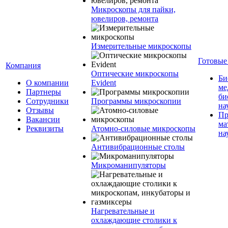
Микроскопы для пайки,
ювелиров, ремонта
Измерительные микроскопы
Готовые
Компания
Оптические микроскопы
Би
О компании
Evident
ме
Партнеры
би
Сотрудники
Программы микроскопии
на
Отзывы
Пр
Вакансии
ма
Реквизиты
Атомно-силовые микроскопы
на
Антивибрационные столы
Микроманипуляторы
Нагревательные и
охлаждающие столики к