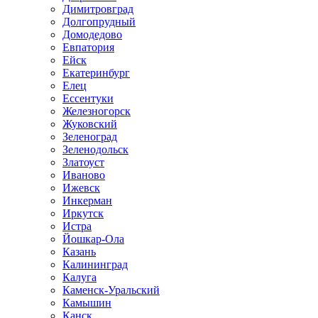
Димитровград
Долгопрудный
Домодедово
Евпатория
Ейск
Екатеринбург
Елец
Ессентуки
Железногорск
Жуковский
Зеленоград
Зеленодольск
Златоуст
Иваново
Ижевск
Инкерман
Иркутск
Истра
Йошкар-Ола
Казань
Калининград
Калуга
Каменск-Уральский
Камышин
Канск