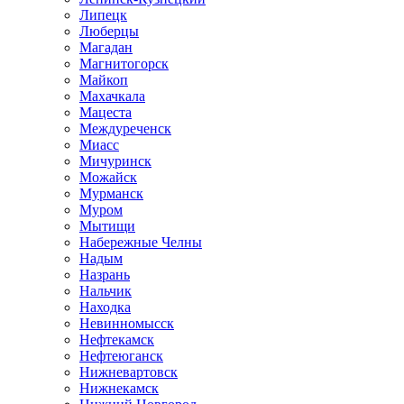
Липецк
Люберцы
Магадан
Магнитогорск
Майкоп
Махачкала
Мацеста
Междуреченск
Миасс
Мичуринск
Можайск
Мурманск
Муром
Мытищи
Набережные Челны
Надым
Назрань
Нальчик
Находка
Невинномысск
Нефтекамск
Нефтеюганск
Нижневартовск
Нижнекамск