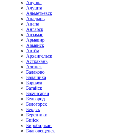
Алупка
Алушта
Альметьевск
Анадырь
Анапа
Ангарск
Арзамас
Армавир
Армянск
Артём
Архангельск
Астрахань
Ачинск
Балаково
Балашиха
Барнаул
Батайск
Бахчисарай
Белгород
Белогорск
Бердск
Березники
Бийск
Биробиджан
Благовещенск