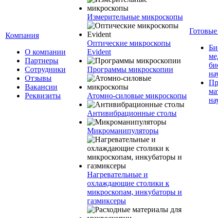
Измерительные микроскопы
Готовые
Компания
Оптические микроскопы
Би
О компании
Evident
ме
Партнеры
би
Сотрудники
Программы микроскопии
на
Отзывы
Пр
Вакансии
ма
Реквизиты
Атомно-силовые микроскопы
на
Антивибрационные столы
Микроманипуляторы
Нагревательные и
охлаждающие столики к
микроскопам, инкубаторы и
газмиксеры