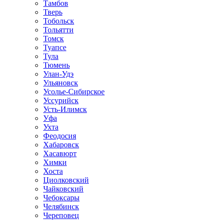
Тамбов
Тверь
Тобольск
Тольятти
Томск
Туапсе
Тула
Тюмень
Улан-Удэ
Ульяновск
Усолье-Сибирское
Уссурийск
Усть-Илимск
Уфа
Ухта
Феодосия
Хабаровск
Хасавюрт
Химки
Хоста
Циолковский
Чайковский
Чебоксары
Челябинск
Череповец