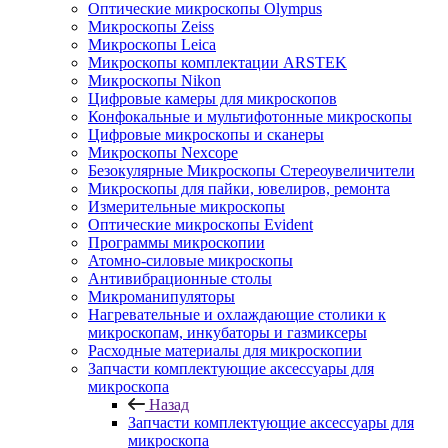
Оптические микроскопы Olympus
Микроскопы Zeiss
Микроскопы Leica
Микроскопы комплектации ARSTEK
Микроскопы Nikon
Цифровые камеры для микроскопов
Конфокальные и мультифотонные микроскопы
Цифровые микроскопы и сканеры
Микроскопы Nexcope
Безокулярные Микроскопы Стереоувеличители
Микроскопы для пайки, ювелиров, ремонта
Измерительные микроскопы
Оптические микроскопы Evident
Программы микроскопии
Атомно-силовые микроскопы
Антивибрационные столы
Микроманипуляторы
Нагревательные и охлаждающие столики к
микроскопам, инкубаторы и газмиксеры
Расходные материалы для микроскопии
Запчасти комплектующие аксессуары для
микроскопа
Назад
Запчасти комплектующие аксессуары для
микроскопа