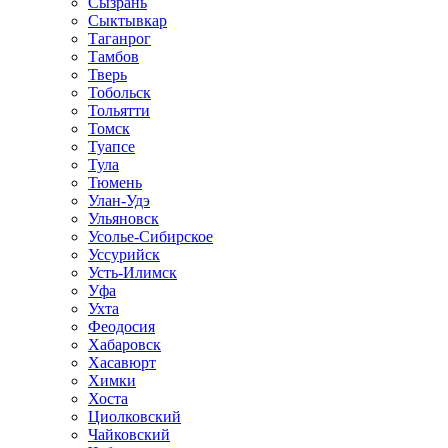
Сызрань
Сыктывкар
Таганрог
Тамбов
Тверь
Тобольск
Тольятти
Томск
Туапсе
Тула
Тюмень
Улан-Удэ
Ульяновск
Усолье-Сибирское
Уссурийск
Усть-Илимск
Уфа
Ухта
Феодосия
Хабаровск
Хасавюрт
Химки
Хоста
Циолковский
Чайковский