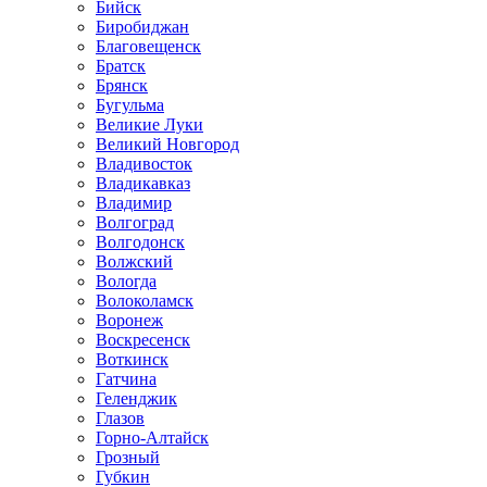
Бийск
Биробиджан
Благовещенск
Братск
Брянск
Бугульма
Великие Луки
Великий Новгород
Владивосток
Владикавказ
Владимир
Волгоград
Волгодонск
Волжский
Вологда
Волоколамск
Воронеж
Воскресенск
Воткинск
Гатчина
Геленджик
Глазов
Горно-Алтайск
Грозный
Губкин