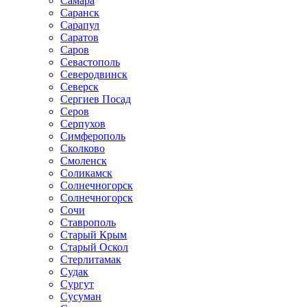
Самара
Саранск
Сарапул
Саратов
Саров
Севастополь
Северодвинск
Северск
Сергиев Посад
Серов
Серпухов
Симферополь
Сколково
Смоленск
Соликамск
Солнечногорск
Солнечногорск
Сочи
Ставрополь
Старый Крым
Старый Оскол
Стерлитамак
Судак
Сургут
Сусуман