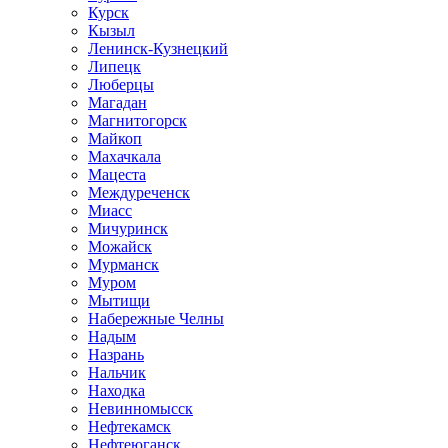
Курск
Кызыл
Ленинск-Кузнецкий
Липецк
Люберцы
Магадан
Магнитогорск
Майкоп
Махачкала
Мацеста
Междуреченск
Миасс
Мичуринск
Можайск
Мурманск
Муром
Мытищи
Набережные Челны
Надым
Назрань
Нальчик
Находка
Невинномысск
Нефтекамск
Нефтеюганск