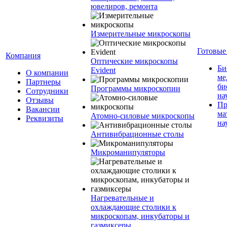
ювелиров, ремонта
Измерительные микроскопы
Готовые
Компания
Оптические микроскопы
Би
Evident
О компании
ме
Партнеры
би
Программы микроскопии
Сотрудники
на
Отзывы
Пр
Вакансии
ма
Атомно-силовые микроскопы
Реквизиты
на
Антивибрационные столы
Микроманипуляторы
Нагревательные и
охлаждающие столики к
микроскопам, инкубаторы и
газмиксеры