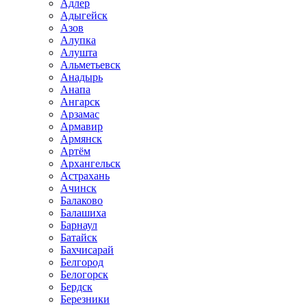
Адлер
Адыгейск
Азов
Алупка
Алушта
Альметьевск
Анадырь
Анапа
Ангарск
Арзамас
Армавир
Армянск
Артём
Архангельск
Астрахань
Ачинск
Балаково
Балашиха
Барнаул
Батайск
Бахчисарай
Белгород
Белогорск
Бердск
Березники