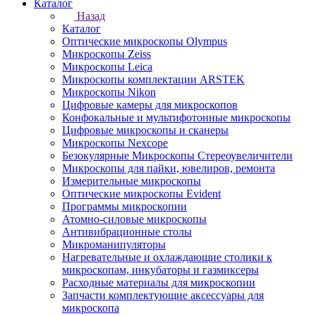
Каталог
Назад
Каталог
Оптические микроскопы Olympus
Микроскопы Zeiss
Микроскопы Leica
Микроскопы комплектации ARSTEK
Микроскопы Nikon
Цифровые камеры для микроскопов
Конфокальные и мультифотонные микроскопы
Цифровые микроскопы и сканеры
Микроскопы Nexcope
Безокулярные Микроскопы Стереоувеличители
Микроскопы для пайки, ювелиров, ремонта
Измерительные микроскопы
Оптические микроскопы Evident
Программы микроскопии
Атомно-силовые микроскопы
Антивибрационные столы
Микроманипуляторы
Нагревательные и охлаждающие столики к
микроскопам, инкубаторы и газмиксеры
Расходные материалы для микроскопии
Запчасти комплектующие аксессуары для
микроскопа