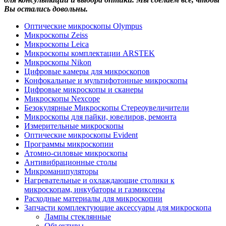
Вы остались довольны.
Оптические микроскопы Olympus
Микроскопы Zeiss
Микроскопы Leica
Микроскопы комплектации ARSTEK
Микроскопы Nikon
Цифровые камеры для микроскопов
Конфокальные и мультифотонные микроскопы
Цифровые микроскопы и сканеры
Микроскопы Nexcope
Безокулярные Микроскопы Стереоувеличители
Микроскопы для пайки, ювелиров, ремонта
Измерительные микроскопы
Оптические микроскопы Evident
Программы микроскопии
Атомно-силовые микроскопы
Антивибрационные столы
Микроманипуляторы
Нагревательные и охлаждающие столики к
микроскопам, инкубаторы и газмиксеры
Расходные материалы для микроскопии
Запчасти комплектующие аксессуары для микроскопа
Лампы стеклянные
Объективы