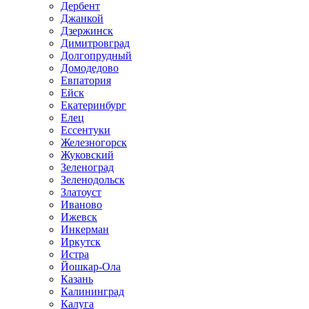
Дербент
Джанкой
Дзержинск
Димитровград
Долгопрудный
Домодедово
Евпатория
Ейск
Екатеринбург
Елец
Ессентуки
Железногорск
Жуковский
Зеленоград
Зеленодольск
Златоуст
Иваново
Ижевск
Инкерман
Иркутск
Истра
Йошкар-Ола
Казань
Калининград
Калуга