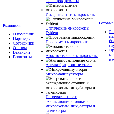
ювелиров, ремонта
Измерительные микроскопы
Готовые
Компания
Оптические микроскопы
Би
Evident
О компании
ме
Партнеры
би
Программы микроскопии
Сотрудники
на
Отзывы
Пр
Вакансии
ма
Атомно-силовые микроскопы
Реквизиты
на
Антивибрационные столы
Микроманипуляторы
Нагревательные и
охлаждающие столики к
микроскопам, инкубаторы и
газмиксеры