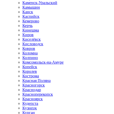
Каменск-Уральский
Камышин
Канск
Каспийск
Кемерово
Керчь
Кинешма
Киров
Киселёвск
Кисловодск
Ковров
Коломна
Колпино
Комсомольск-на-Амуре
Копейск
Королев
Кострома
Красная Поляна
Красногорск
Краснодар
Красноперекопск
Красноярск
Кудепста
Кузнецк
Курган