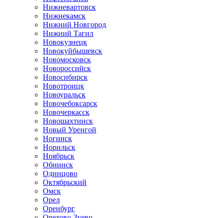
Нижневартовск
Нижнекамск
Нижний Новгород
Нижний Тагил
Новокузнецк
Новокуйбышевск
Новомосковск
Новороссийск
Новосибирск
Новотроицк
Новоуральск
Новочебоксарск
Новочеркасск
Новошахтинск
Новый Уренгой
Ногинск
Норильск
Ноябрьск
Обнинск
Одинцово
Октябрьский
Омск
Орел
Оренбург
Орехово-Зуево