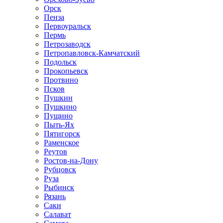
Орск
Пенза
Первоуральск
Пермь
Петрозаводск
Петропавловск-Камчатский
Подольск
Прокопьевск
Протвино
Псков
Пушкин
Пушкино
Пущино
Пыть-Ях
Пятигорск
Раменское
Реутов
Ростов-на-Дону
Рубцовск
Руза
Рыбинск
Рязань
Саки
Салават