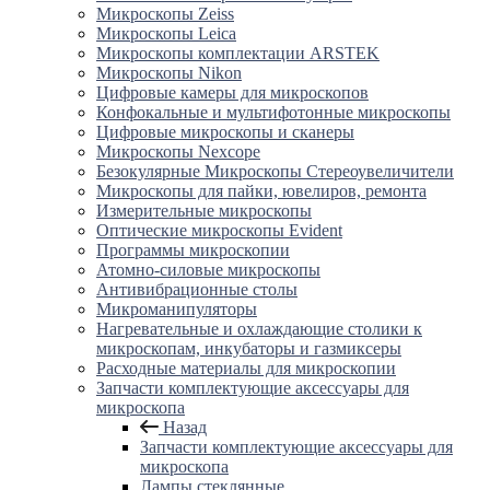
Микроскопы Zeiss
Микроскопы Leica
Микроскопы комплектации ARSTEK
Микроскопы Nikon
Цифровые камеры для микроскопов
Конфокальные и мультифотонные микроскопы
Цифровые микроскопы и сканеры
Микроскопы Nexcope
Безокулярные Микроскопы Стереоувеличители
Микроскопы для пайки, ювелиров, ремонта
Измерительные микроскопы
Оптические микроскопы Evident
Программы микроскопии
Атомно-силовые микроскопы
Антивибрационные столы
Микроманипуляторы
Нагревательные и охлаждающие столики к
микроскопам, инкубаторы и газмиксеры
Расходные материалы для микроскопии
Запчасти комплектующие аксессуары для
микроскопа
Назад
Запчасти комплектующие аксессуары для
микроскопа
Лампы стеклянные