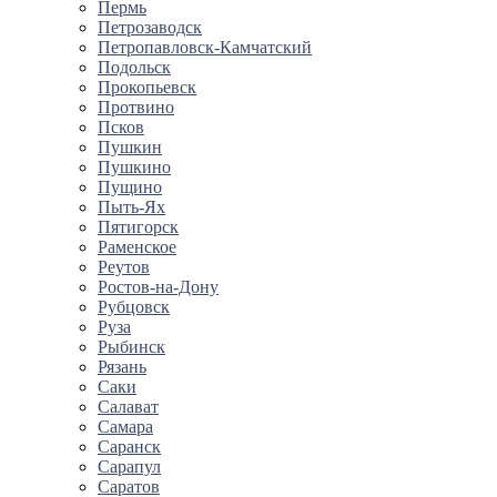
Пермь
Петрозаводск
Петропавловск-Камчатский
Подольск
Прокопьевск
Протвино
Псков
Пушкин
Пушкино
Пущино
Пыть-Ях
Пятигорск
Раменское
Реутов
Ростов-на-Дону
Рубцовск
Руза
Рыбинск
Рязань
Саки
Салават
Самара
Саранск
Сарапул
Саратов