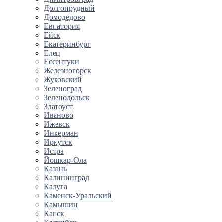
Долгопрудный
Домодедово
Евпатория
Ейск
Екатеринбург
Елец
Ессентуки
Железногорск
Жуковский
Зеленоград
Зеленодольск
Златоуст
Иваново
Ижевск
Инкерман
Иркутск
Истра
Йошкар-Ола
Казань
Калининград
Калуга
Каменск-Уральский
Камышин
Канск