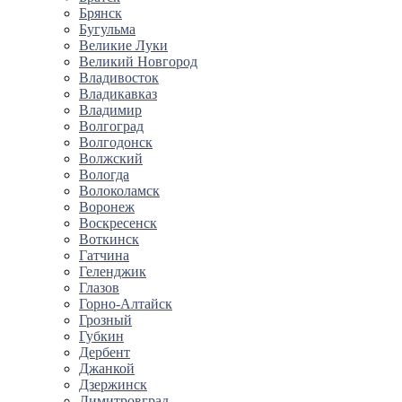
Брянск
Бугульма
Великие Луки
Великий Новгород
Владивосток
Владикавказ
Владимир
Волгоград
Волгодонск
Волжский
Вологда
Волоколамск
Воронеж
Воскресенск
Воткинск
Гатчина
Геленджик
Глазов
Горно-Алтайск
Грозный
Губкин
Дербент
Джанкой
Дзержинск
Димитровград