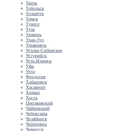
Тверь
Тобольск
Тольятти
Томск
Туапсе
Тула
Тюмень
Улан-Удэ
Ульяновск
Усолье-Сибирское
Уссурийск
Усть-Илимск
Уфа
Ухта
Феодосия
Хабаровск
Хасавюрт
Химки
Хоста
Циолковский
Чайковский
Чебоксары
Челябинск
Череповец
Черкесск