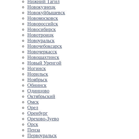
Нижний Тагил
Новокузнецк
Новокуйбышевск
Новомосковск
Новороссийск
Новосибирск
Новотроицк
Новоуральск
Новочебоксарск
Новочеркасск
Новошахтинск
Новый Уренгой
Ногинск
Норильск
Ноябрьск
Обнинск
Одинцово
Октябрьский
Омск
Орел
Оренбург
Орехово-Зуево
Орск
Пенза
Первоуральск