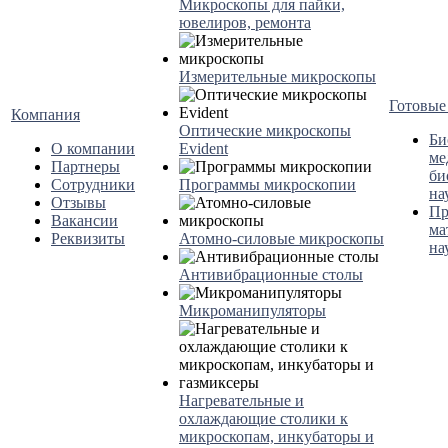
Микроскопы для пайки,
ювелиров, ремонта
Измерительные микроскопы
Готовые
Компания
Оптические микроскопы
Би
О компании
Evident
ме
Партнеры
би
Сотрудники
Программы микроскопии
на
Отзывы
Пр
Вакансии
ма
Реквизиты
Атомно-силовые микроскопы
на
Антивибрационные столы
Микроманипуляторы
Нагревательные и
охлаждающие столики к
микроскопам, инкубаторы и