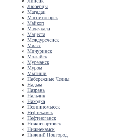
Липецк
Люберцы
Магадан
Магнитогорск
Майкоп
Махачкала
Мацеста
Междуреченск
Миасс
Мичуринск
Можайск
Мурманск
Муром
Мытищи
Набережные Челны
Надым
Назрань
Нальчик
Находка
Невинномысск
Нефтекамск
Нефтеюганск
Нижневартовск
Нижнекамск
Нижний Новгород