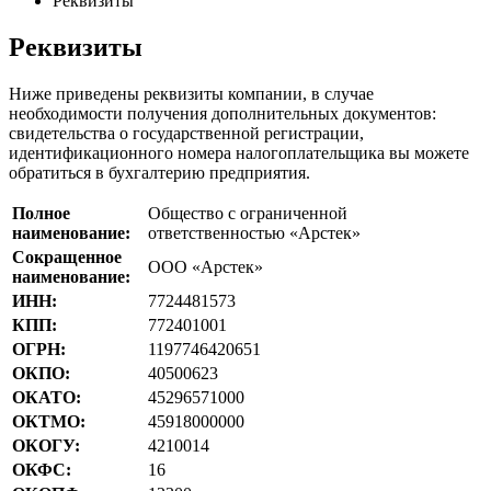
Реквизиты
Реквизиты
Ниже приведены реквизиты компании, в случае
необходимости получения дополнительных документов:
свидетельства о государственной регистрации,
идентификационного номера налогоплательщика вы можете
обратиться в бухгалтерию предприятия.
Полное
Общество с ограниченной
наименование:
ответственностью «Арстек»
Сокращенное
ООО «Арстек»
наименование:
ИНН:
7724481573
КПП:
772401001
ОГРН:
1197746420651
ОКПО:
40500623
ОКАТО:
45296571000
ОКТМО:
45918000000
ОКОГУ:
4210014
ОКФС:
16