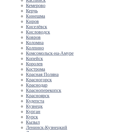
Каспийск
Кемерово
Керчь
Кинешма
Киров
Киселёвск
Кисловодск
Ковров
Коломна
Колпино
Комсомольск-на-Амуре
Копейск
Королев
Кострома
Красная Поляна
Красногорск
Краснодар
Красноперекопск
Красноярск
Кудепста
Кузнецк
Курган
Курск
Кызыл
Ленинск-Кузнецкий