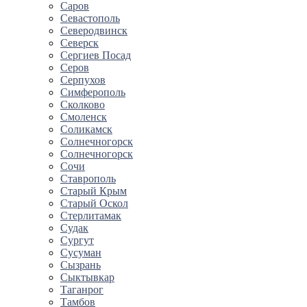
Саров
Севастополь
Северодвинск
Северск
Сергиев Посад
Серов
Серпухов
Симферополь
Сколково
Смоленск
Соликамск
Солнечногорск
Солнечногорск
Сочи
Ставрополь
Старый Крым
Старый Оскол
Стерлитамак
Судак
Сургут
Сусуман
Сызрань
Сыктывкар
Таганрог
Тамбов