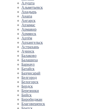
Алушта
Альметьевск
Анадырь
Анапа
Ангарск
Арзамас
Армавир
Армянск
Артём
Архангельск
Астрахань
Ачинск
Балаково
Балашиха
Барнаул
Батайск
Бахчисарай
Белгород
Белогорск
Бердск
Березники
Бийск
Биробиджан
Благовещенск
Братск