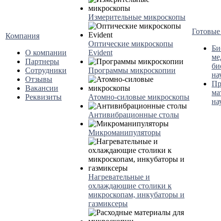
Измерительные микроскопы
Готовые
Компания
Оптические микроскопы
Би
О компании
Evident
ме
Партнеры
би
Сотрудники
Программы микроскопии
на
Отзывы
Пр
Вакансии
ма
Реквизиты
Атомно-силовые микроскопы
на
Антивибрационные столы
Микроманипуляторы
Нагревательные и
охлаждающие столики к
микроскопам, инкубаторы и
газмиксеры