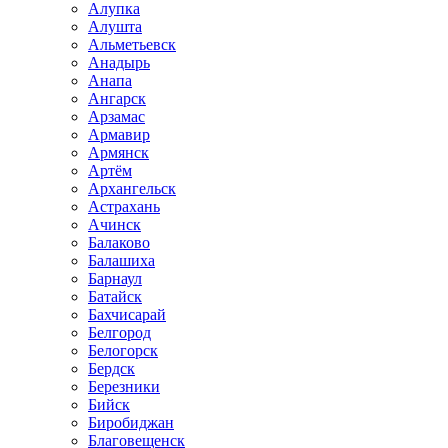
Алупка
Алушта
Альметьевск
Анадырь
Анапа
Ангарск
Арзамас
Армавир
Армянск
Артём
Архангельск
Астрахань
Ачинск
Балаково
Балашиха
Барнаул
Батайск
Бахчисарай
Белгород
Белогорск
Бердск
Березники
Бийск
Биробиджан
Благовещенск