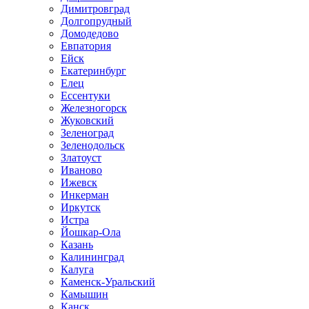
Димитровград
Долгопрудный
Домодедово
Евпатория
Ейск
Екатеринбург
Елец
Ессентуки
Железногорск
Жуковский
Зеленоград
Зеленодольск
Златоуст
Иваново
Ижевск
Инкерман
Иркутск
Истра
Йошкар-Ола
Казань
Калининград
Калуга
Каменск-Уральский
Камышин
Канск