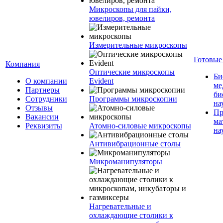
Микроскопы для пайки,
ювелиров, ремонта
Измерительные микроскопы
Готовые
Компания
Оптические микроскопы
Би
О компании
Evident
ме
Партнеры
би
Сотрудники
Программы микроскопии
на
Отзывы
Пр
Вакансии
ма
Реквизиты
Атомно-силовые микроскопы
на
Антивибрационные столы
Микроманипуляторы
Нагревательные и
охлаждающие столики к