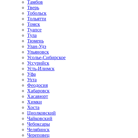
Тамбов
Тверь
Тобольск
Тольятти
Томск
Туапсе
Тула
Тюмень
Улан-Удэ
Ульяновск
Усолье-Сибирское
Уссурийск
Усть-Илимск
Уфа
Ухта
Феодосия
Хабаровск
Хасавюрт
Химки
Хоста
Циолковский
Чайковский
Чебоксары
Челябинск
Череповец