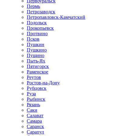
Первоуральск
Пермь
Петрозаводск
Петропавловск-Камчатский
Подольск
Прокопьевск
Протвино
Псков
Пушкин
Пушкино
Пущино
Пыть-Ях
Пятигорск
Раменское
Реутов
Ростов-на-Дону
Рубцовск
Руза
Рыбинск
Рязань
Саки
Салават
Самара
Саранск
Сарапул