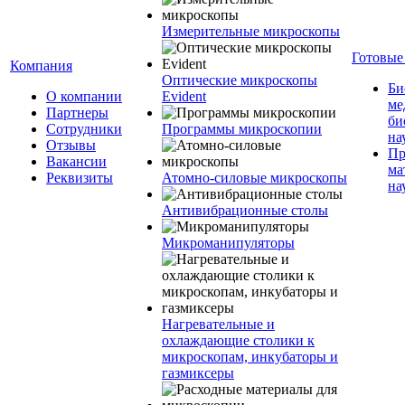
Измерительные микроскопы
Готовые
Компания
Оптические микроскопы
Би
О компании
Evident
ме
Партнеры
би
Сотрудники
Программы микроскопии
на
Отзывы
Пр
Вакансии
ма
Реквизиты
Атомно-силовые микроскопы
на
Антивибрационные столы
Микроманипуляторы
Нагревательные и
охлаждающие столики к
микроскопам, инкубаторы и
газмиксеры