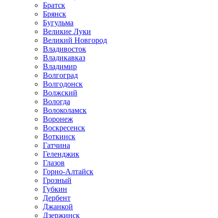
Братск
Брянск
Бугульма
Великие Луки
Великий Новгород
Владивосток
Владикавказ
Владимир
Волгоград
Волгодонск
Волжский
Вологда
Волоколамск
Воронеж
Воскресенск
Воткинск
Гатчина
Геленджик
Глазов
Горно-Алтайск
Грозный
Губкин
Дербент
Джанкой
Дзержинск