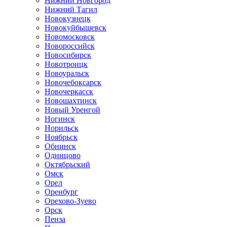
Нижний Новгород
Нижний Тагил
Новокузнецк
Новокуйбышевск
Новомосковск
Новороссийск
Новосибирск
Новотроицк
Новоуральск
Новочебоксарск
Новочеркасск
Новошахтинск
Новый Уренгой
Ногинск
Норильск
Ноябрьск
Обнинск
Одинцово
Октябрьский
Омск
Орел
Оренбург
Орехово-Зуево
Орск
Пенза