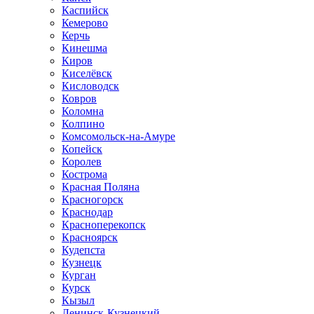
Каспийск
Кемерово
Керчь
Кинешма
Киров
Киселёвск
Кисловодск
Ковров
Коломна
Колпино
Комсомольск-на-Амуре
Копейск
Королев
Кострома
Красная Поляна
Красногорск
Краснодар
Красноперекопск
Красноярск
Кудепста
Кузнецк
Курган
Курск
Кызыл
Ленинск-Кузнецкий