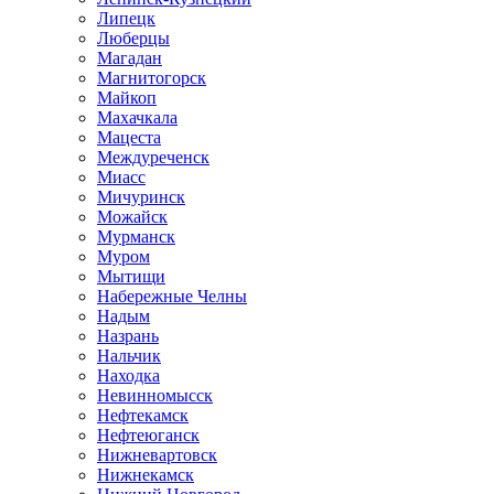
Липецк
Люберцы
Магадан
Магнитогорск
Майкоп
Махачкала
Мацеста
Междуреченск
Миасс
Мичуринск
Можайск
Мурманск
Муром
Мытищи
Набережные Челны
Надым
Назрань
Нальчик
Находка
Невинномысск
Нефтекамск
Нефтеюганск
Нижневартовск
Нижнекамск