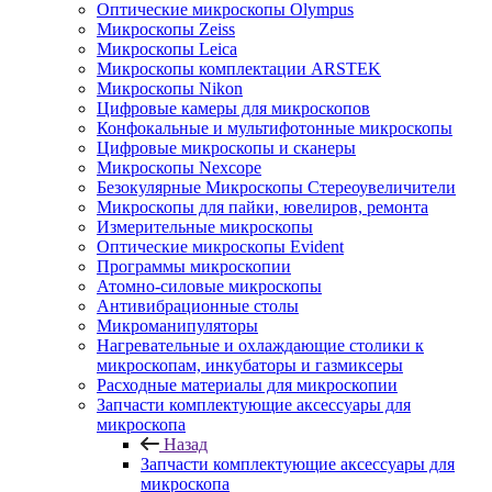
Оптические микроскопы Olympus
Микроскопы Zeiss
Микроскопы Leica
Микроскопы комплектации ARSTEK
Микроскопы Nikon
Цифровые камеры для микроскопов
Конфокальные и мультифотонные микроскопы
Цифровые микроскопы и сканеры
Микроскопы Nexcope
Безокулярные Микроскопы Стереоувеличители
Микроскопы для пайки, ювелиров, ремонта
Измерительные микроскопы
Оптические микроскопы Evident
Программы микроскопии
Атомно-силовые микроскопы
Антивибрационные столы
Микроманипуляторы
Нагревательные и охлаждающие столики к
микроскопам, инкубаторы и газмиксеры
Расходные материалы для микроскопии
Запчасти комплектующие аксессуары для
микроскопа
Назад
Запчасти комплектующие аксессуары для
микроскопа