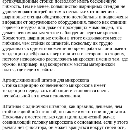
артикуляционные стойки позволяют иметь бесконечную
гибкость. Тем не менее, большинство шарнирных стендов не
удовлетворяют потребностям в нескольких отношениях -
шарнирные стенды общеизвестно нестабильны и подвержены
вибрации от окружающего оборудования, такого как станции
горячего воздуха или даже от проходящих мимо людей, что
делает невозможным четкое наблюдение через микроскоп.
Кроме того, шарнирные стойки в итоге оказываются менее
гибкими, чем стойки со штангой, поскольку их трудно
удерживать в одном положении во время работы - они имеют
тенденцию дрейфовать вверх и вниз и из стороны в сторону,
поэтому невозможно расположить микроскоп именно там, где
нужно, например, над конкретным местом материнской
платы, где ведется работа.
Артикуляционный штатив для микроскопа
Стойка шарнирно-сочлененного микроскопа имеет
тенденцию передавать вибрации и становится очень
нестабильной во время использования.
Штативы с одиночной штангой, как правило, дешевле, чем
стойки с двойной штангой, но также имеют свои недостатки.
Поскольку имеется только один цилиндрический рычаг,
соединяющий головку микроскопа с основанием, если у этого
рычага нет фиксатора, он может вращаться вокруг своей оси,