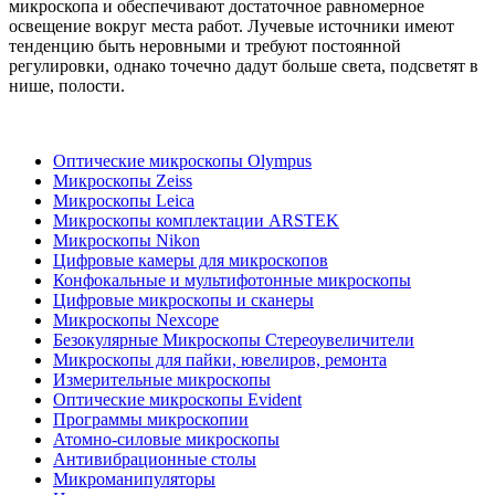
микроскопа и обеспечивают достаточное равномерное
освещение вокруг места работ. Лучевые источники имеют
тенденцию быть неровными и требуют постоянной
регулировки, однако точечно дадут больше света, подсветят в
нише, полости.
Оптические микроскопы Olympus
Микроскопы Zeiss
Микроскопы Leica
Микроскопы комплектации ARSTEK
Микроскопы Nikon
Цифровые камеры для микроскопов
Конфокальные и мультифотонные микроскопы
Цифровые микроскопы и сканеры
Микроскопы Nexcope
Безокулярные Микроскопы Стереоувеличители
Микроскопы для пайки, ювелиров, ремонта
Измерительные микроскопы
Оптические микроскопы Evident
Программы микроскопии
Атомно-силовые микроскопы
Антивибрационные столы
Микроманипуляторы