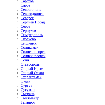
Саратов
Саров
Севастополь
Северодвинск
Северск
Сергиев Посад
Серов
Серпухов
Симферополь
Сколково
Смоленск
Соликамск
Солнечногорск
Солнечногорск
Сочи
Ставрополь
Старый Крым
Старый Оскол
Стерлитамак
Судак
Сургут
Сусуман
Сызрань
Сыктывкар
Таганрог