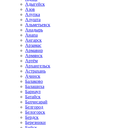
Адыгейск
Азов
Алупка
Алушта
Альметьевск
Анадырь
Анапа
Ангарск
Арзамас
Армавир
Армянск
Артём
Архангельск
Астрахань
Ачинск
Балаково
Балашиха
Барнаул
Батайск
Бахчисарай
Белгород
Белогорск
Бердск
Березники
Бийск