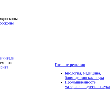
роскопы
личители
Готовые решения
монта
Биология, медицина,
биомедицинская наука
Промышленность,
материаловедческая наука