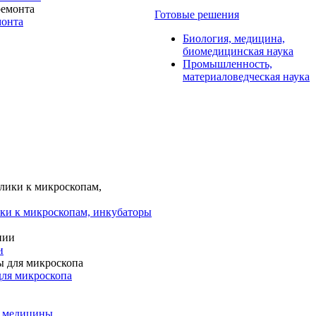
Готовые решения
монта
Биология, медицина,
биомедицинская наука
Промышленность,
материаловедческая наука
ки к микроскопам, инкубаторы
и
для микроскопа
и медицины