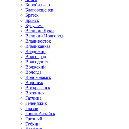
Биробиджан
Благовещенск
Братск
Брянск
Бугульма
Великие Луки
Великий Новгород
Владивосток
Владикавказ
Владимир
Волгоград
Волгодонск
Волжский
Вологда
Волоколамск
Воронеж
Воскресенск
Воткинск
Гатчина
Геленджик
Глазов
Горно-Алтайск
Грозный
Губкин