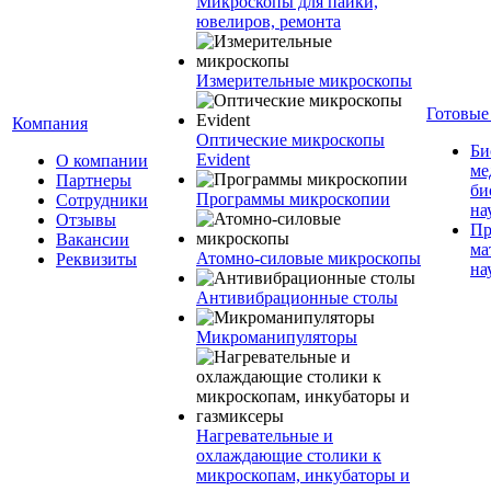
Микроскопы для пайки,
ювелиров, ремонта
Измерительные микроскопы
Готовые
Компания
Оптические микроскопы
Би
Evident
О компании
ме
Партнеры
би
Программы микроскопии
Сотрудники
на
Отзывы
Пр
Вакансии
ма
Атомно-силовые микроскопы
Реквизиты
на
Антивибрационные столы
Микроманипуляторы
Нагревательные и
охлаждающие столики к
микроскопам, инкубаторы и