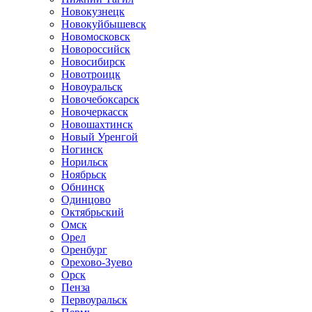
Новокузнецк
Новокуйбышевск
Новомосковск
Новороссийск
Новосибирск
Новотроицк
Новоуральск
Новочебоксарск
Новочеркасск
Новошахтинск
Новый Уренгой
Ногинск
Норильск
Ноябрьск
Обнинск
Одинцово
Октябрьский
Омск
Орел
Оренбург
Орехово-Зуево
Орск
Пенза
Первоуральск