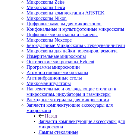
Микроскопы Zeiss
Микроскопы Leica
Микроскопы комплектации ARSTEK
Микроскопы Nikon
Цифровые камеры для микроскопов
Конфокальные и мультифотонные микроскопы
Цифровые микроскопы и сканеры
Микроскопы Nexcope
Безокулярные Микроскопы Стереоувеличители
Микроскопы для пайки, ювелиров, ремонта
Измерительные микроскопы
Оптические микроскопы Evident
Программы микроскопии
Атомно-силовые микроскопы
Антивибрационные столы
Микроманипуляторы
Нагревательные и охлаждающие столики к
микроскопам, инкубаторы и газмиксеры
Расходные материалы для микроскопии
Запчасти комплектующие аксессуары для
микроскопа
Назад
Запчасти комплектующие аксессуары для
микроскопа
Лампы стеклянные