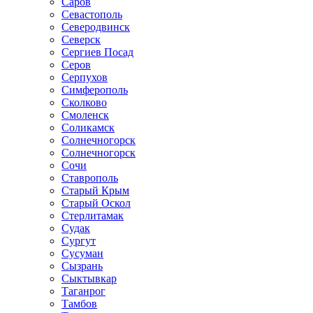
Саров
Севастополь
Северодвинск
Северск
Сергиев Посад
Серов
Серпухов
Симферополь
Сколково
Смоленск
Соликамск
Солнечногорск
Солнечногорск
Сочи
Ставрополь
Старый Крым
Старый Оскол
Стерлитамак
Судак
Сургут
Сусуман
Сызрань
Сыктывкар
Таганрог
Тамбов