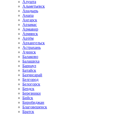
Алушта
Альметьевск
Анадырь
Анапа
Ангарск
Арзамас
Армавир
Армянск
Артём
Архангельск
Астрахань
Ачинск
Балаково
Балашиха
Барнаул
Батайск
Бахчисарай
Белгород
Белогорск
Бердск
Березники
Бийск
Биробиджан
Благовещенск
Братск