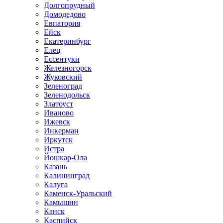
Долгопрудный
Домодедово
Евпатория
Ейск
Екатеринбург
Елец
Ессентуки
Железногорск
Жуковский
Зеленоград
Зеленодольск
Златоуст
Иваново
Ижевск
Инкерман
Иркутск
Истра
Йошкар-Ола
Казань
Калининград
Калуга
Каменск-Уральский
Камышин
Канск
Каспийск