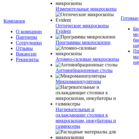
Измерительные микроскопы
Готовые
Компания
Оптические микроскопы
Би
Evident
О компании
ме
Партнеры
би
Программы микроскопии
Сотрудники
на
Отзывы
Пр
Вакансии
ма
Атомно-силовые микроскопы
Реквизиты
на
Антивибрационные столы
Микроманипуляторы
Нагревательные и
охлаждающие столики к
микроскопам, инкубаторы и
газмиксеры