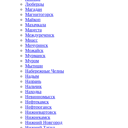
Люберцы
Магадан
Магнитогорск
Майкоп
Махачкала
Мацеста
Междуреченск
Миасс
Мичуринск
Можайск
Мурманск
Муром
Мытищи
Набережные Челны
Надым
Назрань
Нальчик
Находка
Невинномысск
Нефтекамск
Нефтеюганск
Нижневартовск
Нижнекамск
Нижний Новгород
Нижний Тагил