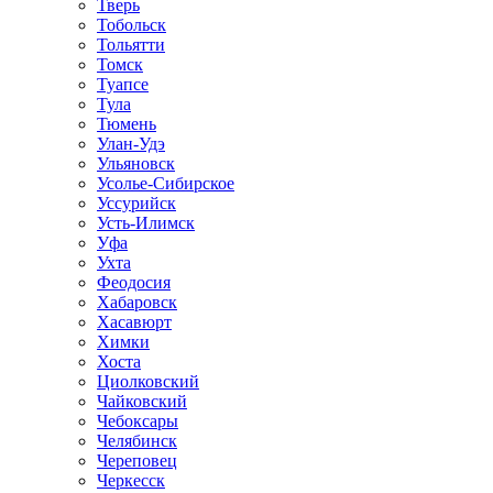
Тверь
Тобольск
Тольятти
Томск
Туапсе
Тула
Тюмень
Улан-Удэ
Ульяновск
Усолье-Сибирское
Уссурийск
Усть-Илимск
Уфа
Ухта
Феодосия
Хабаровск
Хасавюрт
Химки
Хоста
Циолковский
Чайковский
Чебоксары
Челябинск
Череповец
Черкесск