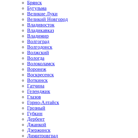
Брянск
Бугульма
Великие Луки
Великий Новгород
Владивосток
Владикавказ
Владимир
Волгоград
Волгодонск
Волжский
Вологда
Волоколамск
Воронеж
Воскресенск
Воткинск
Гатчина
Геленджик
Глазов
Горно-Алтайск
Грозный
Губкин
Дербент
Джанкой
Дзержинск
Димитровград