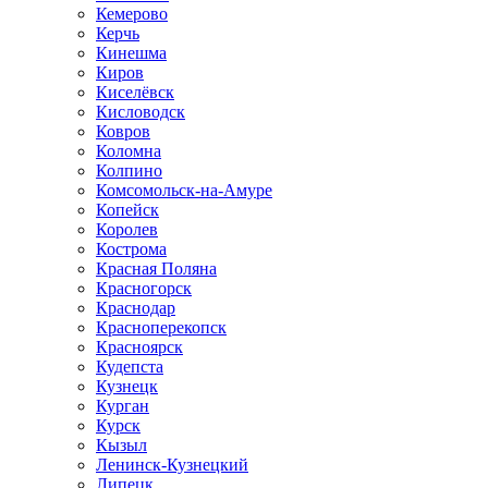
Кемерово
Керчь
Кинешма
Киров
Киселёвск
Кисловодск
Ковров
Коломна
Колпино
Комсомольск-на-Амуре
Копейск
Королев
Кострома
Красная Поляна
Красногорск
Краснодар
Красноперекопск
Красноярск
Кудепста
Кузнецк
Курган
Курск
Кызыл
Ленинск-Кузнецкий
Липецк