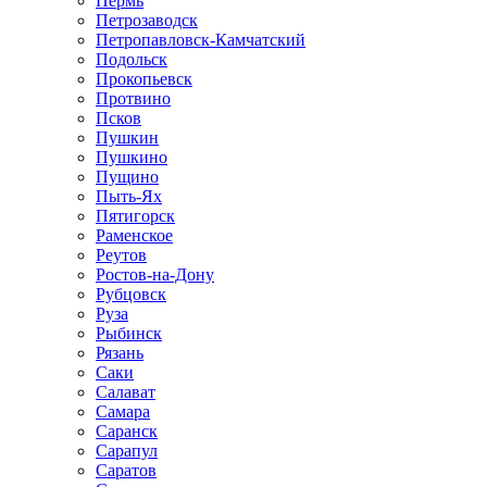
Пермь
Петрозаводск
Петропавловск-Камчатский
Подольск
Прокопьевск
Протвино
Псков
Пушкин
Пушкино
Пущино
Пыть-Ях
Пятигорск
Раменское
Реутов
Ростов-на-Дону
Рубцовск
Руза
Рыбинск
Рязань
Саки
Салават
Самара
Саранск
Сарапул
Саратов