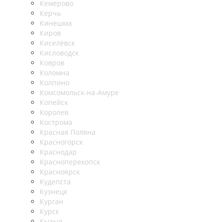
Кемерово
Керчь
Кинешма
Киров
Киселёвск
Кисловодск
Ковров
Коломна
Колпино
Комсомольск-на-Амуре
Копейск
Королев
Кострома
Красная Поляна
Красногорск
Краснодар
Красноперекопск
Красноярск
Кудепста
Кузнецк
Курган
Курск
Кызыл