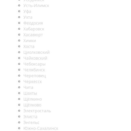
Усть-Илимск
Уфа
Ухта
Феодосия
Хабаровск
Хасавюрт
Химки
Хоста
Циолковский
Чайковский
Чебоксары
Челябинск
Череповец
Черкесск
Чита
Шахты
Щёлкино
Щёлково
Электросталь
Элиста
Энгельс
Южно-Сахалинск