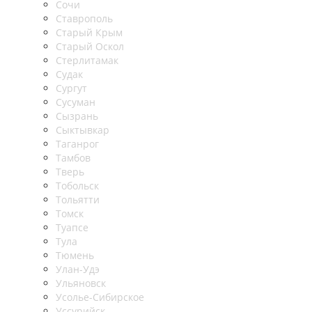
Сочи
Ставрополь
Старый Крым
Старый Оскол
Стерлитамак
Судак
Сургут
Сусуман
Сызрань
Сыктывкар
Таганрог
Тамбов
Тверь
Тобольск
Тольятти
Томск
Туапсе
Тула
Тюмень
Улан-Удэ
Ульяновск
Усолье-Сибирское
Уссурийск