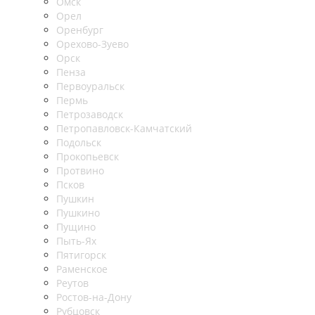
Омск
Орел
Оренбург
Орехово-Зуево
Орск
Пенза
Первоуральск
Пермь
Петрозаводск
Петропавловск-Камчатский
Подольск
Прокопьевск
Протвино
Псков
Пушкин
Пушкино
Пущино
Пыть-Ях
Пятигорск
Раменское
Реутов
Ростов-на-Дону
Рубцовск