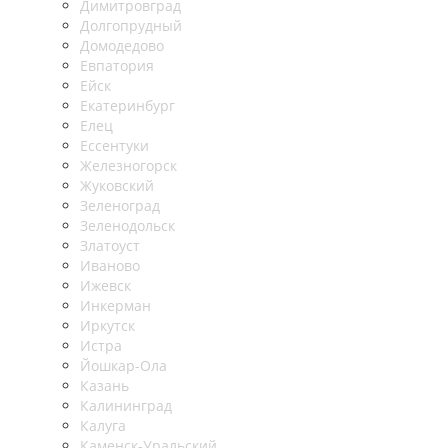
Димитровград
Долгопрудный
Домодедово
Евпатория
Ейск
Екатеринбург
Елец
Ессентуки
Железногорск
Жуковский
Зеленоград
Зеленодольск
Златоуст
Иваново
Ижевск
Инкерман
Иркутск
Истра
Йошкар-Ола
Казань
Калининград
Калуга
Каменск-Уральский