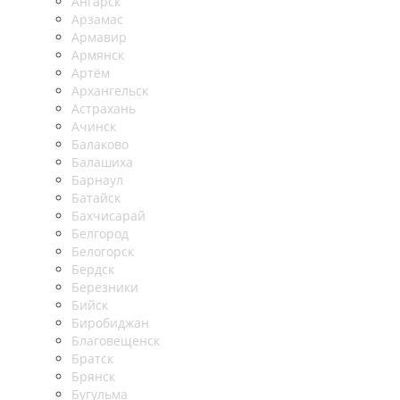
Ангарск
Арзамас
Армавир
Армянск
Артём
Архангельск
Астрахань
Ачинск
Балаково
Балашиха
Барнаул
Батайск
Бахчисарай
Белгород
Белогорск
Бердск
Березники
Бийск
Биробиджан
Благовещенск
Братск
Брянск
Бугульма