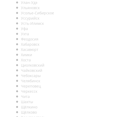
Улан-Удэ
Ульяновск
Усолье-Сибирское
Уссурийск
Усть-Илимск
Уфа
Ухта
Феодосия
Хабаровск
Хасавюрт
Химки
Хоста
Циолковский
Чайковский
Чебоксары
Челябинск
Череповец
Черкесск
Чита
Шахты
Щёлкино
Щёлково