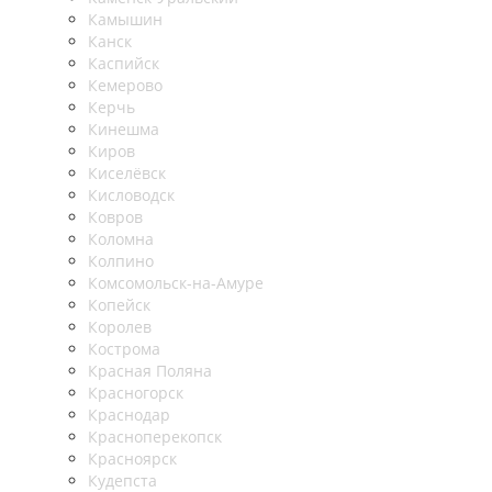
Камышин
Канск
Каспийск
Кемерово
Керчь
Кинешма
Киров
Киселёвск
Кисловодск
Ковров
Коломна
Колпино
Комсомольск-на-Амуре
Копейск
Королев
Кострома
Красная Поляна
Красногорск
Краснодар
Красноперекопск
Красноярск
Кудепста