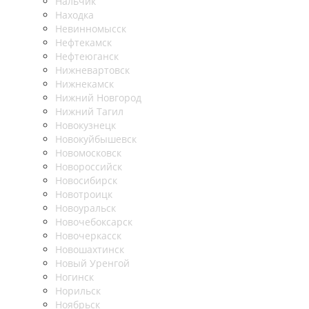
Нальчик
Находка
Невинномысск
Нефтекамск
Нефтеюганск
Нижневартовск
Нижнекамск
Нижний Новгород
Нижний Тагил
Новокузнецк
Новокуйбышевск
Новомосковск
Новороссийск
Новосибирск
Новотроицк
Новоуральск
Новочебоксарск
Новочеркасск
Новошахтинск
Новый Уренгой
Ногинск
Норильск
Ноябрьск