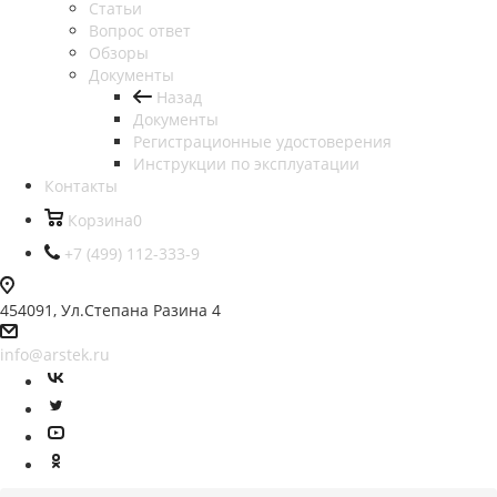
Статьи
Вопрос ответ
Обзоры
Документы
Назад
Документы
Регистрационные удостоверения
Инструкции по эксплуатации
Контакты
Корзина
0
+7 (499) 112-333-9
454091, Ул.Степана Разина 4
info@arstek.ru