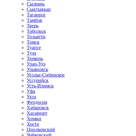
Сызрань
Сыктывкар
Таганрог
Тамбов
Тверь
Тобольск
Тольятти
Томск
Туапсе
Тула
Тюмень
Улан-Удэ
Ульяновск
Усолье-Сибирское
Уссурийск
Усть-Илимск
Уфа
Ухта
Феодосия
Хабаровск
Хасавюрт
Химки
Хоста
Циолковский
Чайковский