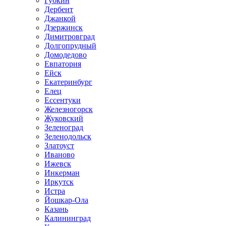
Губкин
Дербент
Джанкой
Дзержинск
Димитровград
Долгопрудный
Домодедово
Евпатория
Ейск
Екатеринбург
Елец
Ессентуки
Железногорск
Жуковский
Зеленоград
Зеленодольск
Златоуст
Иваново
Ижевск
Инкерман
Иркутск
Истра
Йошкар-Ола
Казань
Калининград