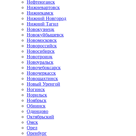
Нефтеюганск
Нижневартовск
Нижнекамск
Нижний Новгород
Нижний Тагил
Новокузнецк
Новокуйбышевск
Новомосковск
Новороссийск
Новосибирск
Новотроицк
Новоуральск
Новочебоксарск
Новочеркасск
Новошахтинск
Новый Уренгой
Ногинск
Норильск
Ноябрьск
Обнинск
Одинцово
Октябрьский
Омск
Орел
Оренбург