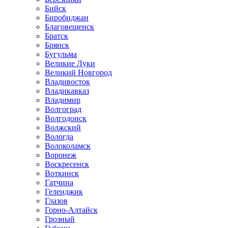
Бийск
Биробиджан
Благовещенск
Братск
Брянск
Бугульма
Великие Луки
Великий Новгород
Владивосток
Владикавказ
Владимир
Волгоград
Волгодонск
Волжский
Вологда
Волоколамск
Воронеж
Воскресенск
Воткинск
Гатчина
Геленджик
Глазов
Горно-Алтайск
Грозный