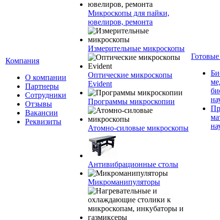
Микроскопы для пайки,
ювелиров, ремонта
Измерительные микроскопы
Готовые
Компания
Би
Оптические микроскопы
О компании
ме
Evident
Партнеры
би
Сотрудники
на
Программы микроскопии
Отзывы
Пр
Вакансии
ма
Реквизиты
на
Атомно-силовые микроскопы
Антивибрационные столы
Микроманипуляторы