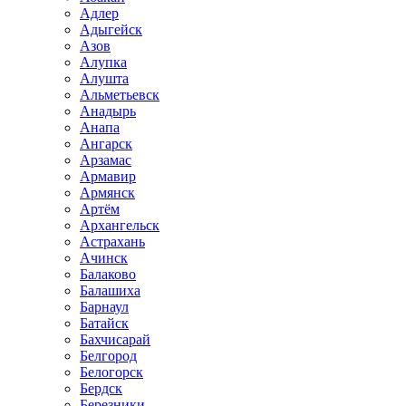
Адлер
Адыгейск
Азов
Алупка
Алушта
Альметьевск
Анадырь
Анапа
Ангарск
Арзамас
Армавир
Армянск
Артём
Архангельск
Астрахань
Ачинск
Балаково
Балашиха
Барнаул
Батайск
Бахчисарай
Белгород
Белогорск
Бердск
Березники