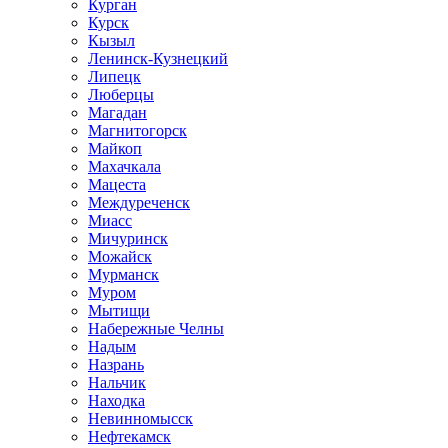
Курган
Курск
Кызыл
Ленинск-Кузнецкий
Липецк
Люберцы
Магадан
Магнитогорск
Майкоп
Махачкала
Мацеста
Междуреченск
Миасс
Мичуринск
Можайск
Мурманск
Муром
Мытищи
Набережные Челны
Надым
Назрань
Нальчик
Находка
Невинномысск
Нефтекамск