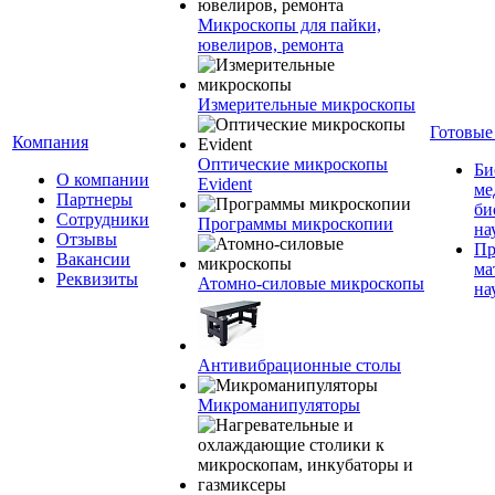
Микроскопы для пайки,
ювелиров, ремонта
Измерительные микроскопы
Готовые
Компания
Оптические микроскопы
Би
О компании
Evident
ме
Партнеры
би
Сотрудники
Программы микроскопии
на
Отзывы
Пр
Вакансии
ма
Реквизиты
Атомно-силовые микроскопы
на
Антивибрационные столы
Микроманипуляторы