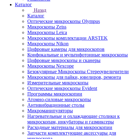
Каталог
Назад
Каталог
Оптические микроскопы Olympus
Микроскопы Zeiss
Микроскопы Leica
Микроскопы комплектации ARSTEK
Микроскопы Nikon
Цифровые камеры для микроскопов
Конфокальные и мультифотонные микроскопы
Цифровые микроскопы и сканеры
Микроскопы Nexcope
Безокулярные Микроскопы Стереоувеличители
Микроскопы для пайки, ювелиров, ремонта
Измерительные микроскопы
Оптические микроскопы Evident
Программы микроскопии
Атомно-силовые микроскопы
Антивибрационные столы
Микроманипуляторы
Нагревательные и охлаждающие столики к
микроскопам, инкубаторы и газмиксеры
Расходные материалы для микроскопии
Запчасти комплектующие аксессуары для
микроскопа