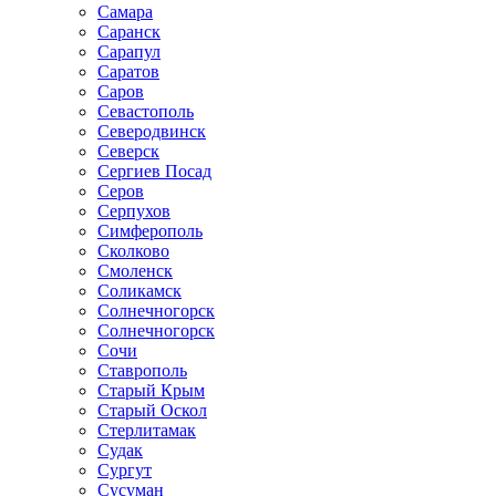
Самара
Саранск
Сарапул
Саратов
Саров
Севастополь
Северодвинск
Северск
Сергиев Посад
Серов
Серпухов
Симферополь
Сколково
Смоленск
Соликамск
Солнечногорск
Солнечногорск
Сочи
Ставрополь
Старый Крым
Старый Оскол
Стерлитамак
Судак
Сургут
Сусуман