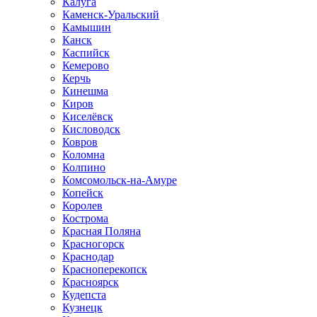
Калуга
Каменск-Уральский
Камышин
Канск
Каспийск
Кемерово
Керчь
Кинешма
Киров
Киселёвск
Кисловодск
Ковров
Коломна
Колпино
Комсомольск-на-Амуре
Копейск
Королев
Кострома
Красная Поляна
Красногорск
Краснодар
Красноперекопск
Красноярск
Кудепста
Кузнецк