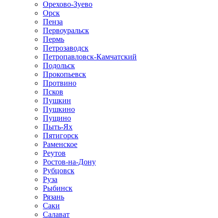
Орехово-Зуево
Орск
Пенза
Первоуральск
Пермь
Петрозаводск
Петропавловск-Камчатский
Подольск
Прокопьевск
Протвино
Псков
Пушкин
Пушкино
Пущино
Пыть-Ях
Пятигорск
Раменское
Реутов
Ростов-на-Дону
Рубцовск
Руза
Рыбинск
Рязань
Саки
Салават