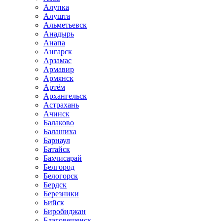
Алупка
Алушта
Альметьевск
Анадырь
Анапа
Ангарск
Арзамас
Армавир
Армянск
Артём
Архангельск
Астрахань
Ачинск
Балаково
Балашиха
Барнаул
Батайск
Бахчисарай
Белгород
Белогорск
Бердск
Березники
Бийск
Биробиджан
Благовещенск