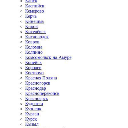
Канск
Каспийск
Кемерово
Керчь
Кинешма
Киров
Киселёвск
Кисловодск
Ковров
Коломна
Колпино
Комсомольск-на-Амуре
Копейск
Королев
Кострома
Красная Поляна
Красногорск
Краснодар
Красноперекопск
Красноярск
Кудепста
Кузнецк
Курган
Курск
Кызыл