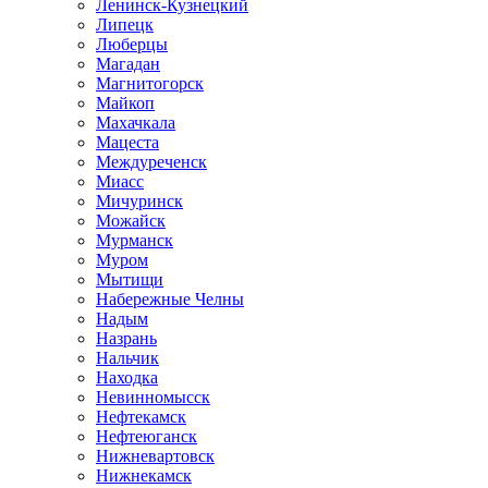
Ленинск-Кузнецкий
Липецк
Люберцы
Магадан
Магнитогорск
Майкоп
Махачкала
Мацеста
Междуреченск
Миасс
Мичуринск
Можайск
Мурманск
Муром
Мытищи
Набережные Челны
Надым
Назрань
Нальчик
Находка
Невинномысск
Нефтекамск
Нефтеюганск
Нижневартовск
Нижнекамск