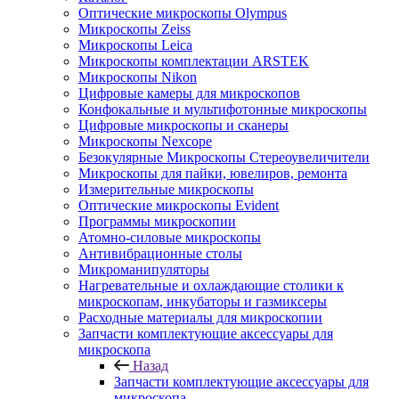
Оптические микроскопы Olympus
Микроскопы Zeiss
Микроскопы Leica
Микроскопы комплектации ARSTEK
Микроскопы Nikon
Цифровые камеры для микроскопов
Конфокальные и мультифотонные микроскопы
Цифровые микроскопы и сканеры
Микроскопы Nexcope
Безокулярные Микроскопы Стереоувеличители
Микроскопы для пайки, ювелиров, ремонта
Измерительные микроскопы
Оптические микроскопы Evident
Программы микроскопии
Атомно-силовые микроскопы
Антивибрационные столы
Микроманипуляторы
Нагревательные и охлаждающие столики к
микроскопам, инкубаторы и газмиксеры
Расходные материалы для микроскопии
Запчасти комплектующие аксессуары для
микроскопа
Назад
Запчасти комплектующие аксессуары для
микроскопа