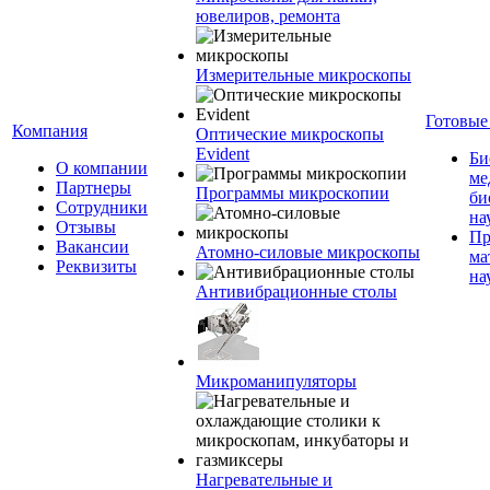
ювелиров, ремонта
Измерительные микроскопы
Готовые
Компания
Оптические микроскопы
Evident
Би
О компании
ме
Партнеры
Программы микроскопии
би
Сотрудники
на
Отзывы
Пр
Вакансии
Атомно-силовые микроскопы
ма
Реквизиты
на
Антивибрационные столы
Микроманипуляторы
Нагревательные и