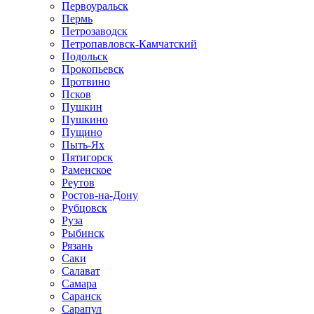
Первоуральск
Пермь
Петрозаводск
Петропавловск-Камчатский
Подольск
Прокопьевск
Протвино
Псков
Пушкин
Пушкино
Пущино
Пыть-Ях
Пятигорск
Раменское
Реутов
Ростов-на-Дону
Рубцовск
Руза
Рыбинск
Рязань
Саки
Салават
Самара
Саранск
Сарапул