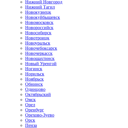
Нижний Новгород
Нижний Тагил
Новокузнецк
Новокуйбышевск
Новомосковск
Новороссийск
Новосибирск
Новотроицк
Новоуральск
Новочебоксарск
Новочеркасск
Новошахтинск
Новый Уренгой
Ногинск
Норильск
Ноябрьск
Обнинск
Одинцово
Октябрьский
Омск
Орел
Оренбург
Орехово-Зуево
Орск
Пенза