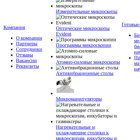
Измерительные микроскопы
Готовые
Компания
Оптические микроскопы
Evident
Би
О компании
ме
Партнеры
Программы микроскопии
би
Сотрудники
на
Отзывы
Пр
Вакансии
Атомно-силовые микроскопы
ма
Реквизиты
на
Антивибрационные столы
Микроманипуляторы
Нагревательные и
охлаждающие столики к
микроскопам, инкубаторы и