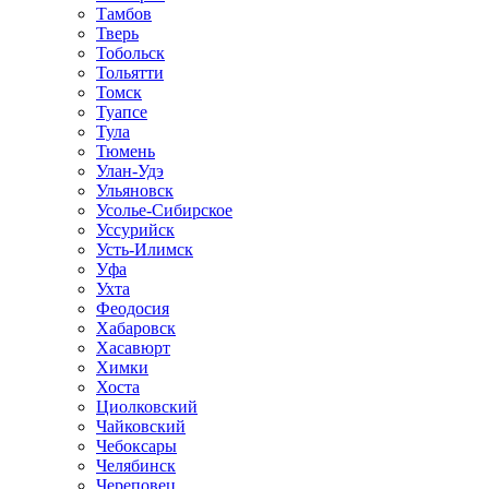
Тамбов
Тверь
Тобольск
Тольятти
Томск
Туапсе
Тула
Тюмень
Улан-Удэ
Ульяновск
Усолье-Сибирское
Уссурийск
Усть-Илимск
Уфа
Ухта
Феодосия
Хабаровск
Хасавюрт
Химки
Хоста
Циолковский
Чайковский
Чебоксары
Челябинск
Череповец