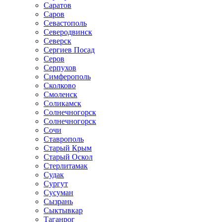
Саратов
Саров
Севастополь
Северодвинск
Северск
Сергиев Посад
Серов
Серпухов
Симферополь
Сколково
Смоленск
Соликамск
Солнечногорск
Солнечногорск
Сочи
Ставрополь
Старый Крым
Старый Оскол
Стерлитамак
Судак
Сургут
Сусуман
Сызрань
Сыктывкар
Таганрог