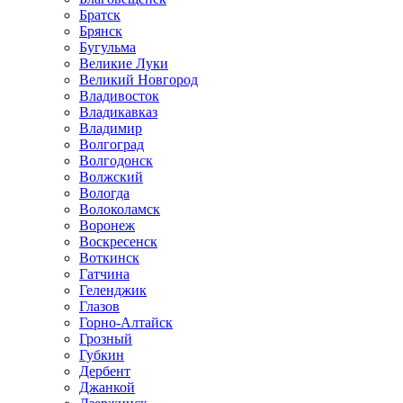
Братск
Брянск
Бугульма
Великие Луки
Великий Новгород
Владивосток
Владикавказ
Владимир
Волгоград
Волгодонск
Волжский
Вологда
Волоколамск
Воронеж
Воскресенск
Воткинск
Гатчина
Геленджик
Глазов
Горно-Алтайск
Грозный
Губкин
Дербент
Джанкой