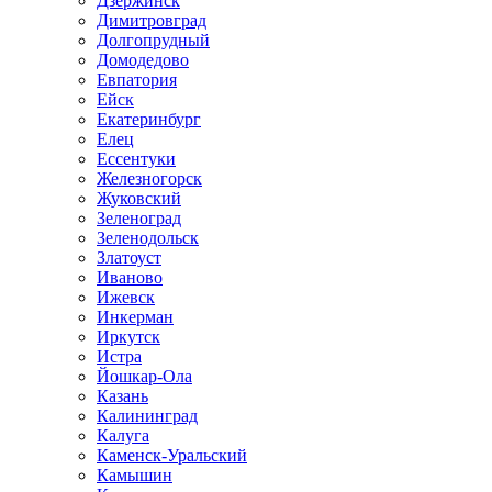
Дзержинск
Димитровград
Долгопрудный
Домодедово
Евпатория
Ейск
Екатеринбург
Елец
Ессентуки
Железногорск
Жуковский
Зеленоград
Зеленодольск
Златоуст
Иваново
Ижевск
Инкерман
Иркутск
Истра
Йошкар-Ола
Казань
Калининград
Калуга
Каменск-Уральский
Камышин