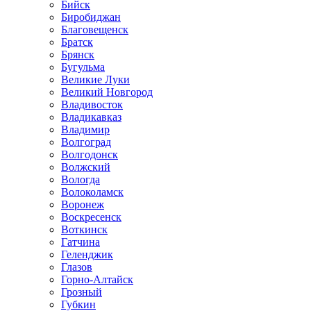
Бийск
Биробиджан
Благовещенск
Братск
Брянск
Бугульма
Великие Луки
Великий Новгород
Владивосток
Владикавказ
Владимир
Волгоград
Волгодонск
Волжский
Вологда
Волоколамск
Воронеж
Воскресенск
Воткинск
Гатчина
Геленджик
Глазов
Горно-Алтайск
Грозный
Губкин