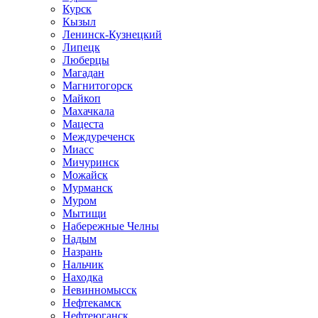
Курск
Кызыл
Ленинск-Кузнецкий
Липецк
Люберцы
Магадан
Магнитогорск
Майкоп
Махачкала
Мацеста
Междуреченск
Миасс
Мичуринск
Можайск
Мурманск
Муром
Мытищи
Набережные Челны
Надым
Назрань
Нальчик
Находка
Невинномысск
Нефтекамск
Нефтеюганск