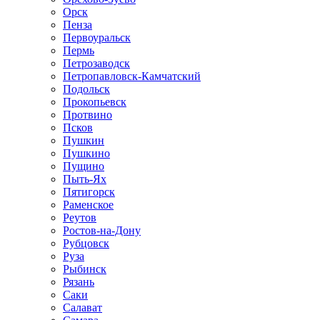
Орск
Пенза
Первоуральск
Пермь
Петрозаводск
Петропавловск-Камчатский
Подольск
Прокопьевск
Протвино
Псков
Пушкин
Пушкино
Пущино
Пыть-Ях
Пятигорск
Раменское
Реутов
Ростов-на-Дону
Рубцовск
Руза
Рыбинск
Рязань
Саки
Салават