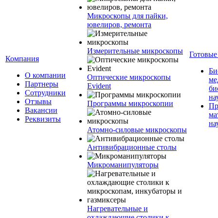
Микроскопы для пайки,
ювелиров, ремонта
Измерительные микроскопы
Готовые
Компания
Би
О компании
Оптические микроскопы
ме
Партнеры
Evident
би
Сотрудники
на
Отзывы
Программы микроскопии
Пр
Вакансии
ма
Реквизиты
на
Атомно-силовые микроскопы
Антивибрационные столы
Микроманипуляторы
Нагревательные и
охлаждающие столики к