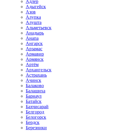
Адлер
Адыгейск
Азов
Алупка
Алушта
Альметьевск
Анадырь
Анапа
Ангарск
Арзамас
Армавир
Армянск
Артём
Архангельск
Астрахань
Ачинск
Балаково
Балашиха
Барнаул
Батайск
Бахчисарай
Белгород
Белогорск
Бердск
Березники