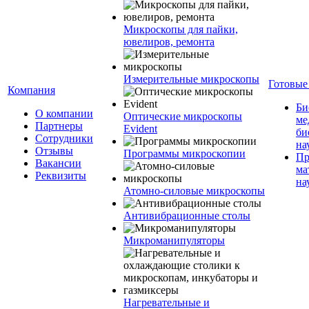
Микроскопы для пайки,
ювелиров, ремонта
Измерительные микроскопы
Готовые
Компания
Би
О компании
Оптические микроскопы
ме
Партнеры
Evident
би
Сотрудники
на
Отзывы
Программы микроскопии
Пр
Вакансии
ма
Реквизиты
на
Атомно-силовые микроскопы
Антивибрационные столы
Микроманипуляторы
Нагревательные и