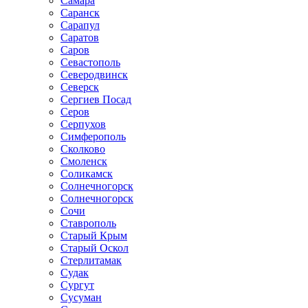
Самара
Саранск
Сарапул
Саратов
Саров
Севастополь
Северодвинск
Северск
Сергиев Посад
Серов
Серпухов
Симферополь
Сколково
Смоленск
Соликамск
Солнечногорск
Солнечногорск
Сочи
Ставрополь
Старый Крым
Старый Оскол
Стерлитамак
Судак
Сургут
Сусуман