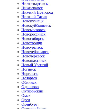
Нижневартовск
Нижнекамск
Нижний Новгород
Нижний Тагил
Новокузнецк
Новокуйбышевск
Новомосковск
Новороссийск
Новосибирск
Новотроицк
Новоуральск
Новочебоксарск
Новочеркасск
Новошахтинск
Новый Уренгой
Ногинск
Норильск
Ноябрьск
Обнинск
Одинцово
Октябрьский
Омск
Орел
Оренбург
Орехово-Зуево