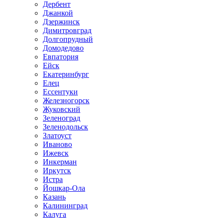
Дербент
Джанкой
Дзержинск
Димитровград
Долгопрудный
Домодедово
Евпатория
Ейск
Екатеринбург
Елец
Ессентуки
Железногорск
Жуковский
Зеленоград
Зеленодольск
Златоуст
Иваново
Ижевск
Инкерман
Иркутск
Истра
Йошкар-Ола
Казань
Калининград
Калуга