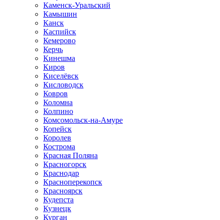
Каменск-Уральский
Камышин
Канск
Каспийск
Кемерово
Керчь
Кинешма
Киров
Киселёвск
Кисловодск
Ковров
Коломна
Колпино
Комсомольск-на-Амуре
Копейск
Королев
Кострома
Красная Поляна
Красногорск
Краснодар
Красноперекопск
Красноярск
Кудепста
Кузнецк
Курган