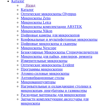
Каталог
Назад
Каталог
Оптические микроскопы Olympus
Микроскопы Zeiss
Микроскопы Leica
Микроскопы комплектации ARSTEK
Микроскопы Nikon
Цифровые камеры для микроскопов
Конфокальные и мультифотонные микроскопы
Цифровые микроскопы и сканеры
Микроскопы Nexcope
Безокулярные Микроскопы Стереоувеличители
Микроскопы для пайки, ювелиров, ремонта
Измерительные микроскопы
Оптические микроскопы Evident
Программы микроскопии
Атомно-силовые микроскопы
Антивибрационные столы
Микроманипуляторы
Нагревательные и охлаждающие столики к
микроскопам, инкубаторы и газмиксеры
Расходные материалы для микроскопии
Запчасти комплектующие аксессуары для
микроскопа