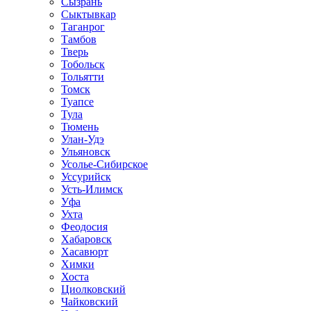
Сызрань
Сыктывкар
Таганрог
Тамбов
Тверь
Тобольск
Тольятти
Томск
Туапсе
Тула
Тюмень
Улан-Удэ
Ульяновск
Усолье-Сибирское
Уссурийск
Усть-Илимск
Уфа
Ухта
Феодосия
Хабаровск
Хасавюрт
Химки
Хоста
Циолковский
Чайковский